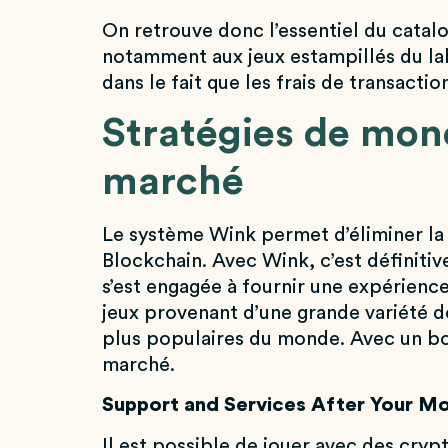
On retrouve donc l’essentiel du catal
notamment aux jeux estampillés du labe
dans le fait que les frais de transacti
Stratégies de mon
marché
Le système Wink permet d’éliminer la n
Blockchain. Avec Wink, c’est définiti
s’est engagée à fournir une expérience 
jeux provenant d’une grande variété de
plus populaires du monde. Avec un bo
marché.
Support and Services After Your M
Il est possible de jouer avec des cry