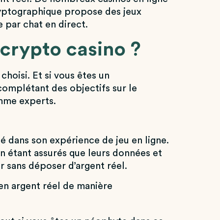
ptographique propose des jeux
 par chat en direct.
crypto casino ?
choisi. Et si vous êtes un
complétant des objectifs sur le
mme experts.
té dans son expérience de jeu en ligne.
en étant assurés que leurs données et
er sans déposer d’argent réel.
 en argent réel de manière