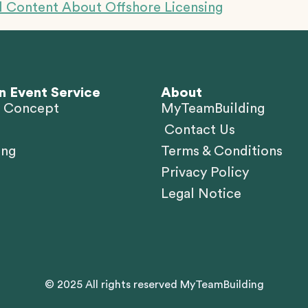
l Content About Offshore Licensing
n Event Service
About
r Concept
MyTeamBuilding
Contact Us
ing
Terms & Conditions
Privacy Policy
Legal Notice
© 2025 All rights reserved MyTeamBuilding