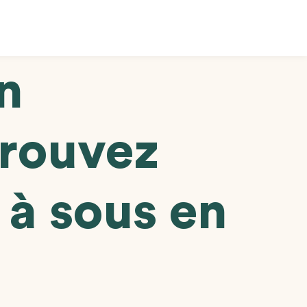
n
rouvez
 à sous en