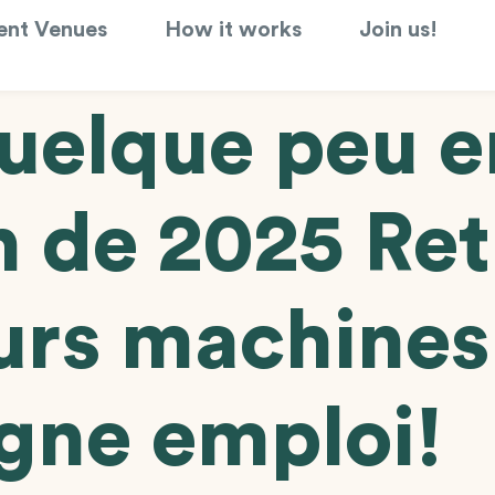
ent Venues
How it works
Join us!
uelque peu e
 de 2025 Ret
eurs machines
igne emploi!