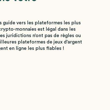
 guide vers les plateformes les plus
 crypto-monnaies est légal dans les
s juridictions n’ont pas de règles ou
illeures plateformes de jeux d’argent
nt en ligne les plus fiables !