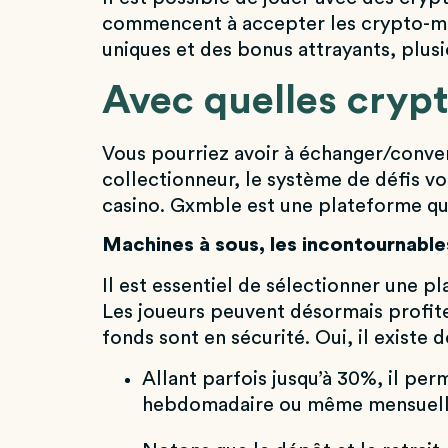
commencent à accepter les crypto-m
uniques et des bonus attrayants, plusi
Avec quelles cryp
Vous pourriez avoir à échanger/converti
collectionneur, le système de défis v
casino. Gxmble est une plateforme qu
Machines à sous, les incontournable
Il est essentiel de sélectionner une pl
Les joueurs peuvent désormais profiter
fonds sont en sécurité. Oui, il existe 
Allant parfois jusqu’à 30%, il pe
hebdomadaire ou même mensuell