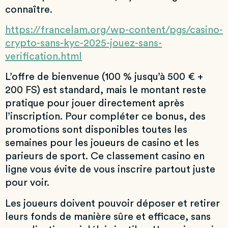
connaître.
https://francelam.org/wp-content/pgs/casino-
crypto-sans-kyc-2025-jouez-sans-
verification.html
L’offre de bienvenue (100 % jusqu’à 500 € +
200 FS) est standard, mais le montant reste
pratique pour jouer directement après
l’inscription. Pour compléter ce bonus, des
promotions sont disponibles toutes les
semaines pour les joueurs de casino et les
parieurs de sport. Ce classement casino en
ligne vous évite de vous inscrire partout juste
pour voir.
Les joueurs doivent pouvoir déposer et retirer
leurs fonds de manière sûre et efficace, sans