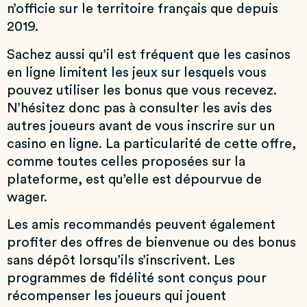
n’officie sur le territoire français que depuis
2019.
Sachez aussi qu’il est fréquent que les casinos
en ligne limitent les jeux sur lesquels vous
pouvez utiliser les bonus que vous recevez.
N’hésitez donc pas à consulter les avis des
autres joueurs avant de vous inscrire sur un
casino en ligne. La particularité de cette offre,
comme toutes celles proposées sur la
plateforme, est qu’elle est dépourvue de
wager.
Les amis recommandés peuvent également
profiter des offres de bienvenue ou des bonus
sans dépôt lorsqu’ils s’inscrivent. Les
programmes de fidélité sont conçus pour
récompenser les joueurs qui jouent