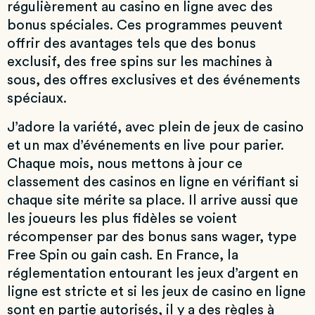
régulièrement au casino en ligne avec des
bonus spéciales. Ces programmes peuvent
offrir des avantages tels que des bonus
exclusif, des free spins sur les machines à
sous, des offres exclusives et des événements
spéciaux.
J’adore la variété, avec plein de jeux de casino
et un max d’événements en live pour parier.
Chaque mois, nous mettons à jour ce
classement des casinos en ligne en vérifiant si
chaque site mérite sa place. Il arrive aussi que
les joueurs les plus fidèles se voient
récompenser par des bonus sans wager, type
Free Spin ou gain cash. En France, la
réglementation entourant les jeux d’argent en
ligne est stricte et si les jeux de casino en ligne
sont en partie autorisés, il y a des règles à