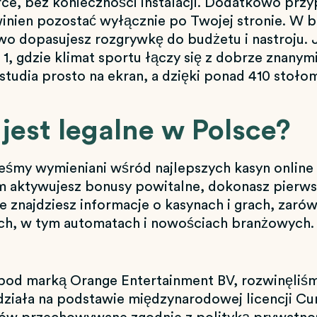
rce, bez konieczności instalacji. Dodatkowo przy
inien pozostać wyłącznie po Twojej stronie. W b
wo dopasujesz rozgrywkę do budżetu i nastroju. 
1, gdzie klimat sportu łączy się z dobrze znanym
studia prosto na ekran, a dzięki ponad 410 stoło
jest legalne w Polsce?
teśmy wymieniani wśród najlepszych kasyn onlin
m aktywujesz bonusy powitalne, dokonasz pierws
 znajdziesz informacje o kasynach i grach, zarówn
wych, w tym automatach i nowościach branżowych.
 pod marką Orange Entertainment BV, rozwinęliśm
działa na podstawie międzynarodowej licencji C