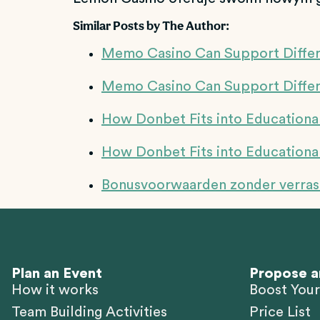
Similar Posts by The Author:
Memo Casino Can Support Differe
Memo Casino Can Support Differe
How Donbet Fits into Educationa
How Donbet Fits into Educationa
Bonusvoorwaarden zonder verrass
Plan an Event
Propose a
How it works
Boost You
Team Building Activities
Price List