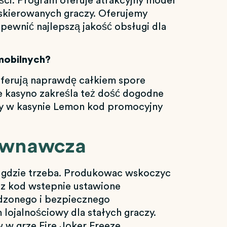
ci. Program oferuje atrakcyjny model
 skierowanych graczy. Oferujemy
pewnić najlepszą jakość obsługi dla
mobilnych?
ferują naprawdę całkiem spore
 kasyno zakreśla też dość dogodne
bny w kasynie Lemon kod promocyjny
równawcza
m, gdzie trzeba. Produkowac wskoczyc
az kod wstepnie ustawione
wdzonego i bezpiecznego
ojalnościowy dla stałych graczy.
w grze Fire Joker Freeze.