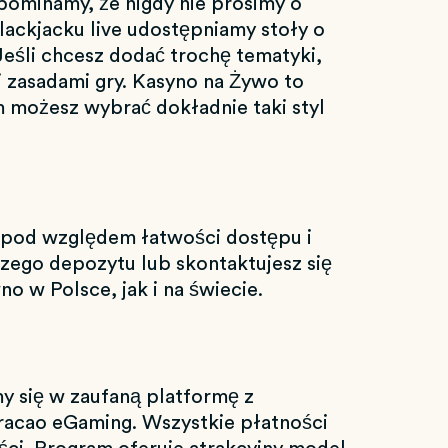
pominamy, że nigdy nie prosimy o
lackjacku live udostępniamy stoły o
Jeśli chcesz dodać trochę tematyki,
i zasadami gry. Kasyno na Żywo to
m możesz wybrać dokładnie taki styl
e pod względem łatwości dostępu i
zego depozytu lub skontaktujesz się
o w Polsce, jak i na świecie.
y się w zaufaną platformę z
uracao eGaming. Wszystkie płatności